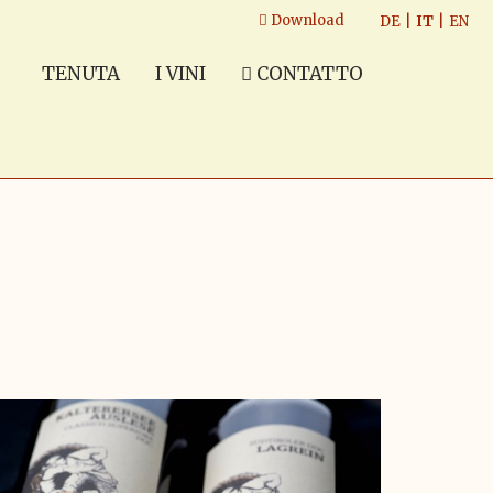
Download
DE
|
IT
|
EN
TENUTA
I VINI
CONTATTO